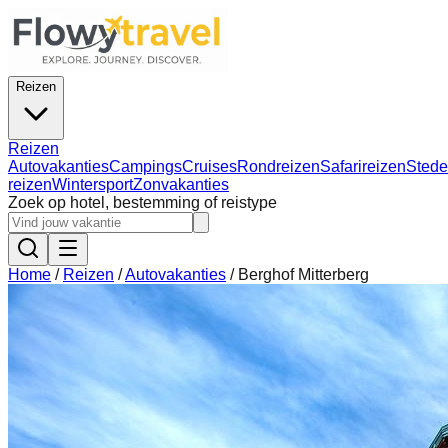
Reizen
Reizen
Autovakanties
Campings
Cruises
Rondreizen
Safarireizen
Stede
reizen
Wintersport
Zonvakanties
Zoek op hotel, bestemming of reistype
Home
/
Reizen
/
Autovakanties
/
Berghof Mitterberg