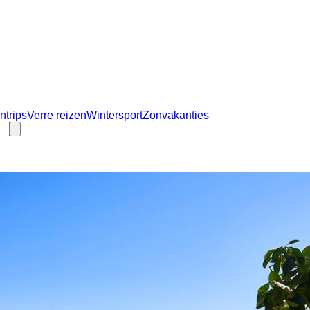
ntrips
Verre reizen
Wintersport
Zonvakanties