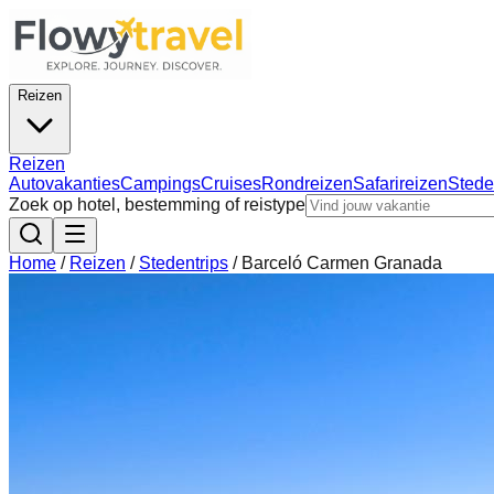
Reizen
Reizen
Autovakanties
Campings
Cruises
Rondreizen
Safarireizen
Stede
Zoek op hotel, bestemming of reistype
Home
/
Reizen
/
Stedentrips
/
Barceló Carmen Granada