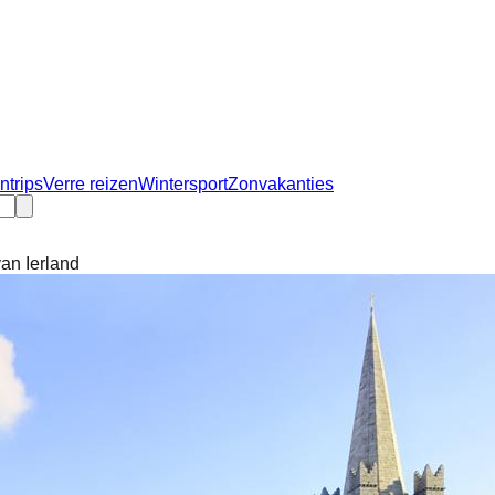
ntrips
Verre reizen
Wintersport
Zonvakanties
van Ierland