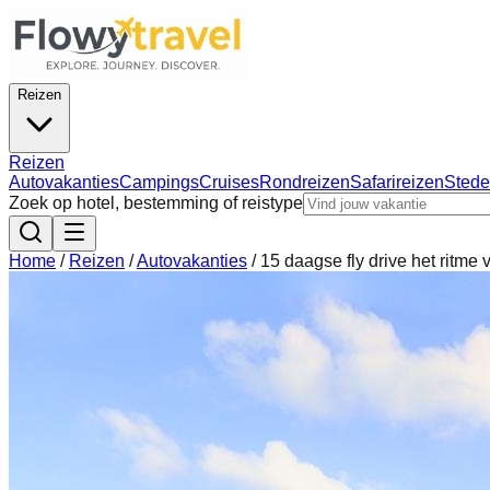
Reizen
Reizen
Autovakanties
Campings
Cruises
Rondreizen
Safarireizen
Stede
Zoek op hotel, bestemming of reistype
Home
/
Reizen
/
Autovakanties
/
15 daagse fly drive het ritme 